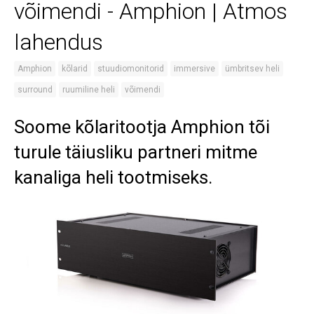
võimendi - Amphion | Atmos
lahendus
Amphion
kõlarid
stuudiomonitorid
immersive
ümbritsev heli
surround
ruumiline heli
võimendi
Soome kõlaritootja Amphion tõi
turule täiusliku partneri mitme
kanaliga heli tootmiseks.