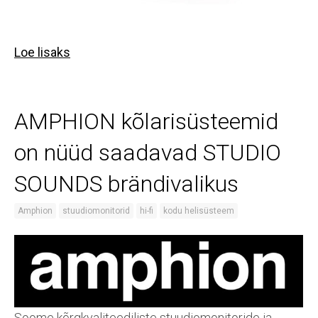
Loe lisaks
AMPHION kõlarisüsteemid
on nüüd saadavad STUDIO
SOUNDS brändivalikus
Amphion
stuudiomonitorid
hi-fi
kodu helisüsteem
Soome kõrgkvaliteediliste stuudiomonitoride ja