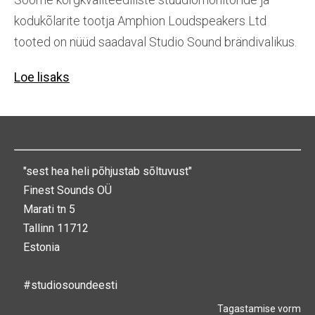
kodukõlarite tootja Amphion Loudspeakers Ltd
tooted on nüüd saadaval Studio Sound brändivalikus.
Loe lisaks
"sest hea heli põhjustab sõltuvust"
Finest Sounds OÜ
Marati tn 5
Tallinn 11712
Estonia
#studiosoundeesti
Tagastamise vorm