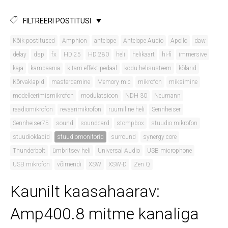
FILTREERI POSTITUSI
Kõik postitused
Amphion
antelope
Antelope Audio
Apollo
daw
delay
dsp
fx
HD 25
HD 280
heli
helikaart
hi-fi
immersive
kaja
kampaania
kitarri effektipedaal
kodu helisüsteem
kõlarid
Kõrvaklapid
masterdamine
Memory mic
mikrofon
miksimine
modelleerimismikrofon
modulatsioon
NDH 30
Neumann
raadiomikrofon
reväärimikrofon
ruumiline heli
Sennheiser
Sennheiser75
sound
soundcard
stompbox
stuudio mikrofon
stuudioklapid
stuudiomonitorid
surround
synergy core
Thunderbolt
ümbritsev heli
Universal Audio
USB microphone
USB mikrofon
võimendi
XSW
XSW-D
Zen Q
Kaunilt kaasahaarav:
Amp400.8 mitme kanaliga