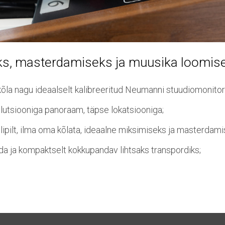
s, masterdamiseks ja muusika loomis
õla nagu ideaalselt kalibreeritud Neumanni stuudiomonitor
lutsiooniga panoraam, täpse lokatsiooniga;
lipilt, ilma oma kõlata, ideaalne miksimiseks ja masterdami
a ja kompaktselt kokkupandav lihtsaks transpordiks;