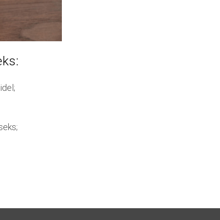
eks:
idel;
seks;