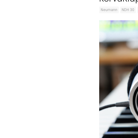
Neumann
NDH 30