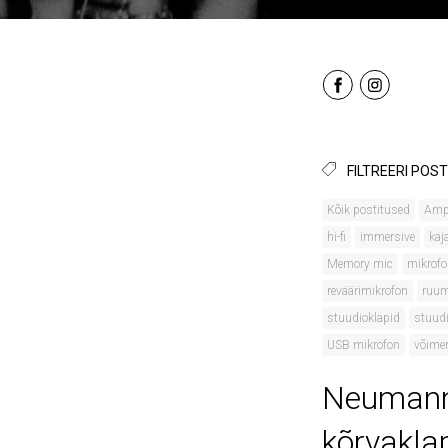
FILTREERI POST
Kõik postitused
Amp
hi-fi
immersive
kaj
Memory mic
mikrof
reväärimikrofon
ruumi
stuudioklapid
stuud
USB mikrofon
võime
Neumann 
kõrvakla