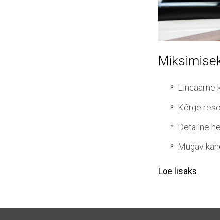
Miksimisek
Lineaarne k
Kõrge reso
Detailne he
Mugav kand
Loe lisaks