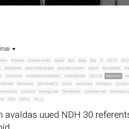
ITUSI
hion
antelope
Antelope Audio
Apollo
daw
delay
dsp
fx
HD 25
HD 2
a
kampaania
kitarri effektipedaal
kodu helisüsteem
kõlarid
Kõrvaklapid
ma
on
miksimine
modelleerimismikrofon
modulatsioon
NDH 30
Neumann
ra
line heli
Sennheiser
Sennheiser75
sound
soundcard
stompbox
stuudio 
iomonitorid
surround
synergy core
Thunderbolt
ümbritsev heli
Universal A
ndi
XSW
XSW-D
Zen Q
avaldas uued NDH 30 referents
pid