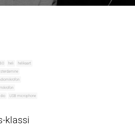
80
heli
helikaart
sterdamine
adiomikrofon
mikrofon
udio
USB microphone
-klassi