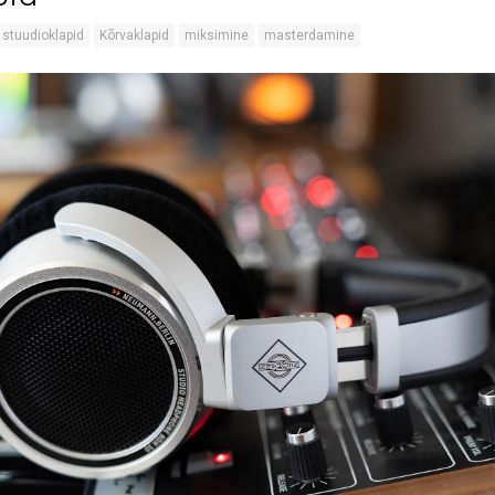
stuudioklapid
Kõrvaklapid
miksimine
masterdamine