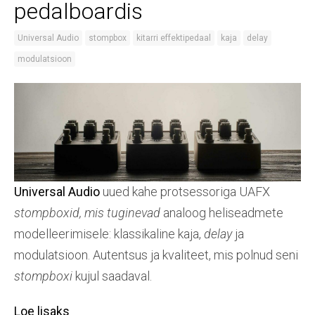
pedalboardis
Universal Audio
stompbox
kitarri effektipedaal
kaja
delay
modulatsioon
Universal Audio
uued kahe protsessoriga UAFX
stompboxid, mis tuginevad
analoog heliseadmete
modelleerimisele: klassikaline kaja,
delay
ja
modulatsioon. Autentsus ja kvaliteet, mis polnud seni
stompboxi
kujul saadaval.
Loe lisaks