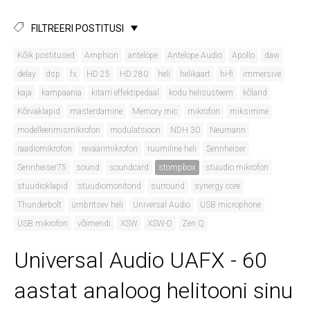
FILTREERI POSTITUSI
Kõik postitused
Amphion
antelope
Antelope Audio
Apollo
daw
delay
dsp
fx
HD 25
HD 280
heli
helikaart
hi-fi
immersive
kaja
kampaania
kitarri effektipedaal
kodu helisüsteem
kõlarid
Kõrvaklapid
masterdamine
Memory mic
mikrofon
miksimine
modelleerimismikrofon
modulatsioon
NDH 30
Neumann
raadiomikrofon
reväärimikrofon
ruumiline heli
Sennheiser
Sennheiser75
sound
soundcard
stompbox
stuudio mikrofon
stuudioklapid
stuudiomonitorid
surround
synergy core
Thunderbolt
ümbritsev heli
Universal Audio
USB microphone
USB mikrofon
võimendi
XSW
XSW-D
Zen Q
Universal Audio UAFX - 60
aastat analoog helitooni sinu