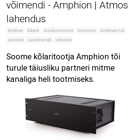
võimendi - Amphion | Atmos
lahendus
Amphion
kõlarid
stuudiomonitorid
immersive
ümbritsev heli
surround
ruumiline heli
võimendi
Soome kõlaritootja Amphion tõi
turule täiusliku partneri mitme
kanaliga heli tootmiseks.