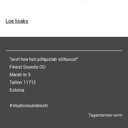
Loe lisaks
"sest hea heli põhjustab sõltuvust"
Finest Sounds OÜ
Marati tn 5
Tallinn 11712
Estonia
#studiosoundeesti
Tagastamise vorm