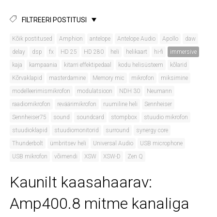
FILTREERI POSTITUSI
Kõik postitused
Amphion
antelope
Antelope Audio
Apollo
daw
delay
dsp
fx
HD 25
HD 280
heli
helikaart
hi-fi
immersive
kaja
kampaania
kitarri effektipedaal
kodu helisüsteem
kõlarid
Kõrvaklapid
masterdamine
Memory mic
mikrofon
miksimine
modelleerimismikrofon
modulatsioon
NDH 30
Neumann
raadiomikrofon
reväärimikrofon
ruumiline heli
Sennheiser
Sennheiser75
sound
soundcard
stompbox
stuudio mikrofon
stuudioklapid
stuudiomonitorid
surround
synergy core
Thunderbolt
ümbritsev heli
Universal Audio
USB microphone
USB mikrofon
võimendi
XSW
XSW-D
Zen Q
Kaunilt kaasahaarav:
Amp400.8 mitme kanaliga