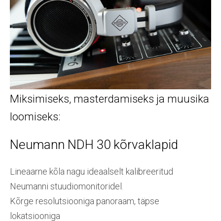
Miksimiseks, masterdamiseks ja muusika
loomiseks:
Neumann NDH 30 kõrvaklapid
Lineaarne kõla nagu ideaalselt kalibreeritud
Neumanni stuudiomonitoridel.
Kõrge resolutsiooniga panoraam, täpse
lokatsiooniga