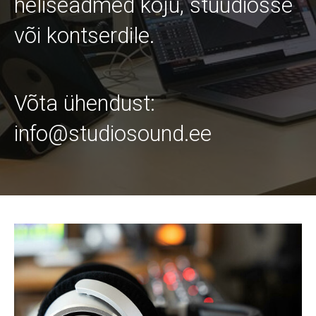
heliseadmed koju, stuudiosse
või kontserdile.
Võta ühendust:
info@studiosound.ee