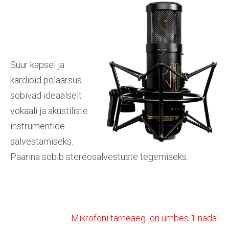
Suur kapsel ja
kardioid polaarsus
sobivad ideaalselt
vokaali ja akustiliste
instrumentide
salvestamiseks.
Paarina sobib stereosalvestuste tegemiseks.
Mikrofoni tarneaeg on umbes 1 nädal