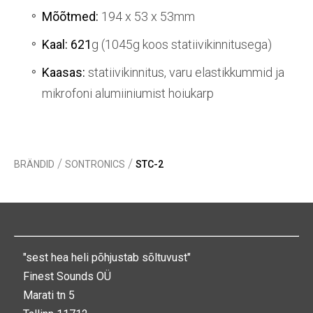
Mõõtmed:
194 x 53 x 53mm
Kaal: 621
g (1045g koos statiivikinnitusega)
Kaasas:
statiivikinnitus, varu elastikkummid ja
mikrofoni alumiiniumist hoiukarp
/
/
BRÄNDID
SONTRONICS
STC-2
"sest hea heli põhjustab sõltuvust"
Finest Sounds OÜ
Marati tn 5