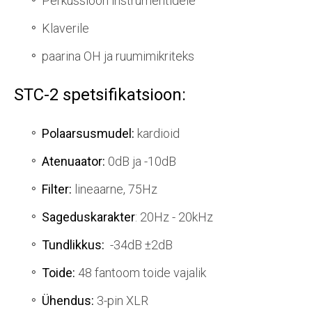
Perkussioon instrumentidele
Klaverile
paarina OH ja ruumimikriteks
STC-2 spetsifikatsioon:
Polaarsusmudel:
kardioid
Atenuaator:
0dB ja -10dB
Filter:
lineaarne, 75Hz
Sageduskarakter
: 20Hz - 20kHz
Tundlikkus:
-34dB ±2dB
Toide:
48 fantoom toide vajalik
Ühendus:
3-pin XLR