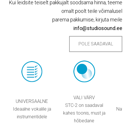
Kui leidsite teiselt pakkujalt soodsama hinna, teeme
omalt poolt teile võimalusel
parema pakkumise, kirjuta meile
info@studiosound.ee
POLE SAADAVAL
VALI VÄRV
UNIVERSAALNE
P
STC-2 on saadaval
Ideaalne vokalile ja
Natur
kahes toonis, must ja
instrumentidele
hõbedane