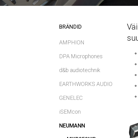
Vä
BRÄNDID
su
AMPHION
DPA Microphones
d&b audiotechnik
EARTHWORKS AUDIO
GENELEC
iSEMcon
NEUMANN