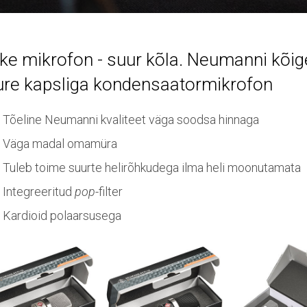
ike mikrofon - suur kõla. Neumanni kõ
ure kapsliga kondensaatormikrofon
Tõeline Neumanni kvaliteet väga soodsa hinnaga
Väga madal omamüra
Tuleb toime suurte helirõhkudega ilma heli moonutamata
Integreeritud
pop
-filter
Kardioid polaarsusega