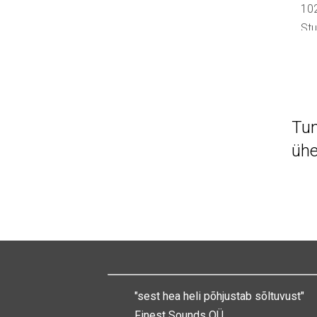
Tu
üh
"sest hea heli põhjustab sõltuvust"
Finest Sounds OÜ