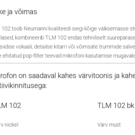
ke ja võimas
102 toob Neumanni kvaliteedi isegi kõige väiksemasse st
lased, kombineerib TLM 102 endas tehniliselt suurepärase d
 siidise vokaali, detailse kitarri või võimsate trummide sal
e ehitatud pop-filter teevad mikrofoni kasutamise mugavaks 
rofon on saadaval kahes värvitoonis ja kahe
tiivikinnitusega:
LM 102
TLM 102 bk
v nickel
Värv must