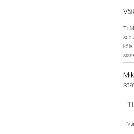
Väi
TLM 
sugu
kõla
siss
Mik
sta
T
Vär