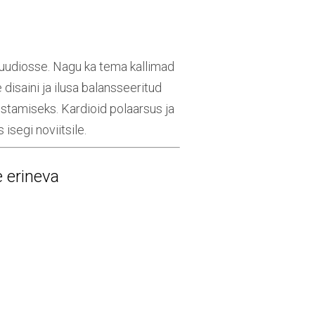
uudiosse. Nagu ka tema kallimad
isaini ja ilusa balansseeritud
vestamiseks. Kardioid polaarsus ja
isegi noviitsile.
 erineva