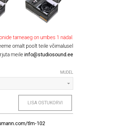
onide tarneaeg on umbes 1 nädal.
teeme omalt poolt teile võimalusel
rjuta meile
info@studiosound.ee
MUDEL
LISA OSTUKORVI
eumann.com/tlm-102