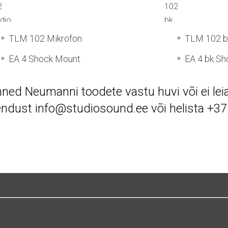
TLM 102 Mikrofon
TLM 102 b
EA 4 Shock Mount
EA 4 bk S
nned
Neumanni
toodete vastu huvi või ei lei
endust
info@studiosound.ee
või helista
+37