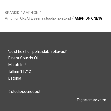
/
/
BRÄNDID
AMPHION
/
Amphion CREATE seeria stuudiomonitorid
AMPHION ONE18
"sest hea heli põhjustab sõltuvust"
Finest Sounds OÜ
Marati tn 5
Tallinn 11712
Estonia
#studiosoundeesti
Tagastamise vorm