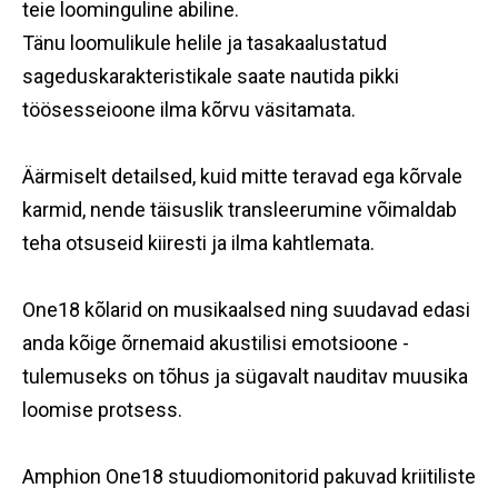
teie loominguline abiline.
Tänu loomulikule helile ja tasakaalustatud
sageduskarakteristikale saate nautida pikki
töösesseioone ilma kõrvu väsitamata.
Äärmiselt detailsed, kuid mitte teravad ega kõrvale
karmid, nende täisuslik transleerumine võimaldab
teha otsuseid kiiresti ja ilma kahtlemata.
One18 kõlarid on musikaalsed ning suudavad edasi
anda kõige õrnemaid akustilisi emotsioone -
tulemuseks on tõhus ja sügavalt nauditav muusika
loomise protsess.
Amphion One18 stuudiomonitorid pakuvad kriitiliste