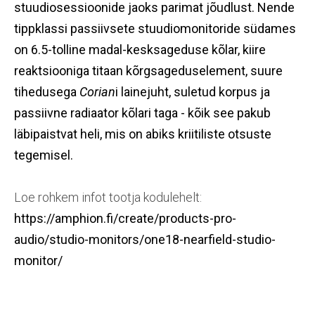
stuudiosessioonide jaoks parimat jõudlust. Nende
tippklassi passiivsete stuudiomonitoride südames
on 6.5-tolline madal-kesksageduse kõlar, kiire
reaktsiooniga titaan kõrgsageduselement, suure
tihedusega
Corian
i lainejuht, suletud korpus ja
passiivne radiaator kõlari taga - kõik see pakub
läbipaistvat heli, mis on abiks kriitiliste otsuste
tegemisel.
Loe rohkem infot tootja kodulehelt:
https://amphion.fi/create/products-pro-
audio/studio-monitors/one18-nearfield-studio-
monitor/