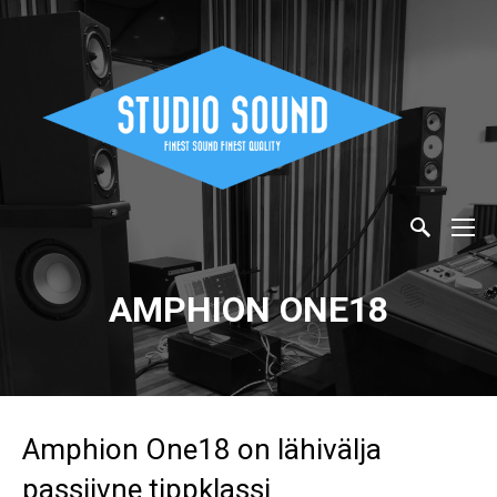
AMPHION ONE18
Amphion One18 on lähivälja
passiivne tippklassi