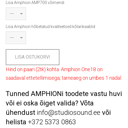
Lisa Amphion AMP700 võimendi
Lisa Amphion hõbetatud kvaliteetsed kõlarikaablid
LISA OSTUKORVI
Hind on paari (2tk) kohta. Amphion One18 on
saadaval ettetellimisega, tarneaeg on umbes 1 nädal.
Tunned AMPHIONi toodete vastu huvi
või ei oska õiget valida? Võta
ühendust
info@studiosound.ee
või
helista
+372 5373 0863